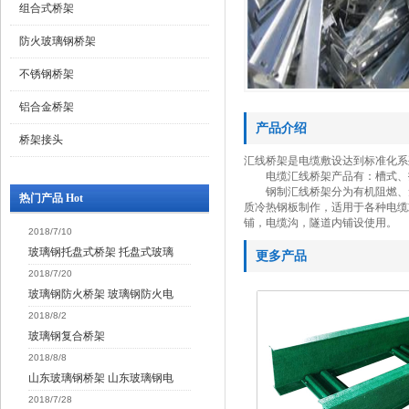
组合式桥架
防火玻璃钢桥架
不锈钢桥架
铝合金桥架
产品介绍
桥架接头
汇线桥架是电缆敷设达到标准化
电缆汇线桥架产品有：槽式、托
钢制汇线桥架分为有机阻燃、无
热门产品 Hot
质冷热钢板制作，适用于各种电缆
铺，电缆沟，隧道内铺设使用。
2018/7/10
玻璃钢托盘式桥架 托盘式玻璃
更多产品
2018/7/20
玻璃钢防火桥架 玻璃钢防火电
2018/8/2
玻璃钢复合桥架
2018/8/8
山东玻璃钢桥架 山东玻璃钢电
2018/7/28